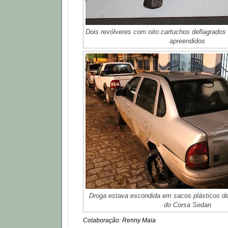
Dois revólveres com oito cartuchos deflagrados 
apreendidos
Droga estava escondida em sacos plásticos de
do Corsa Sedan
Colaboração: Renny Maia