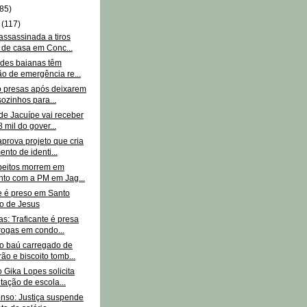
85)
o
(117)
assassinada a tiros
 de casa em Conc...
ades baianas têm
ão de emergência re...
 presas após deixarem
sozinhos para...
de Jacuípe vai receber
 mil do gover...
prova projeto que cria
nto de identi...
peitos morrem em
nto com a PM em Jag...
e é preso em Santo
o de Jesus
s: Traficante é presa
ogas em condo...
 baú carregado de
ão e biscoito tomb...
 Gika Lopes solicita
tação de escola...
onso: Justiça suspende