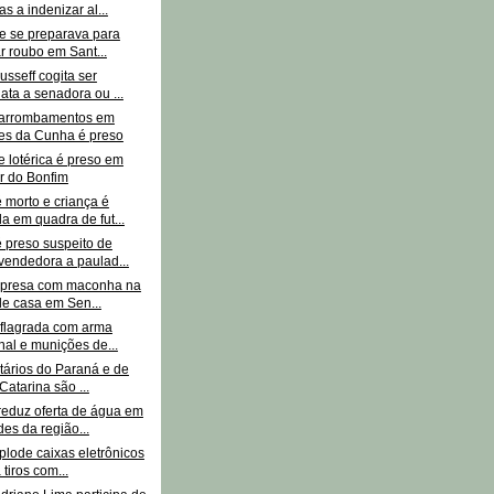
as a indenizar al...
e se preparava para
ar roubo em Sant...
sseff cogita ser
ata a senadora ou ...
 arrombamentos em
es da Cunha é preso
 lotérica é preso em
r do Bonfim
morto e criança é
a em quadra de fut...
preso suspeito de
vendedora a paulad...
 presa com maconha na
de casa em Sen...
 flagrada com arma
nal e munições de...
tários do Paraná e de
Catarina são ...
eduz oferta de água em
des da região...
plode caixas eletrônicos
 tiros com...