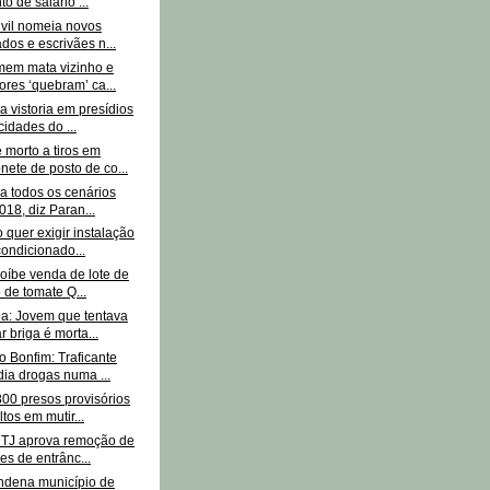
o de salário ...
ivil nomeia novos
dos e escrivães n...
omem mata vizinho e
res ‘quebram’ ca...
a vistoria em presídios
cidades do ...
morto a tiros em
nete de posto de co...
ra todos os cenários
018, diz Paran...
quer exigir instalação
condicionado...
oíbe venda de lote de
o de tomate Q...
a: Jovem que tentava
r briga é morta...
 Bonfim: Traficante
ia drogas numa ...
00 presos provisórios
tos em mutir...
 TJ aprova remoção de
zes de entrânc...
ndena município de