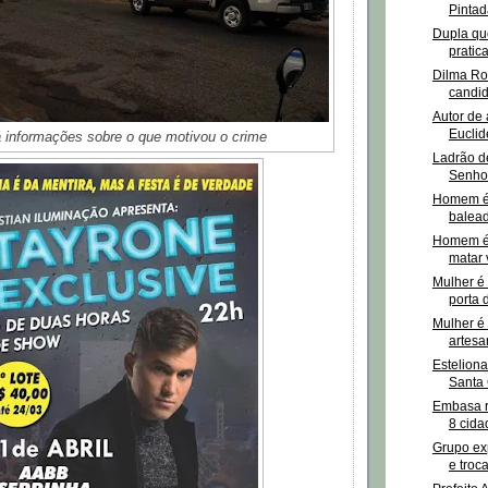
Pintad
Dupla qu
pratic
Dilma Rou
candid
Autor de
Euclid
 informações sobre o que motivou o crime
Ladrão de
Senho
Homem é 
balead
Homem é 
matar 
Mulher é
porta 
Mulher é
artesa
Esteliona
Santa 
Embasa r
8 cida
Grupo ex
e troca