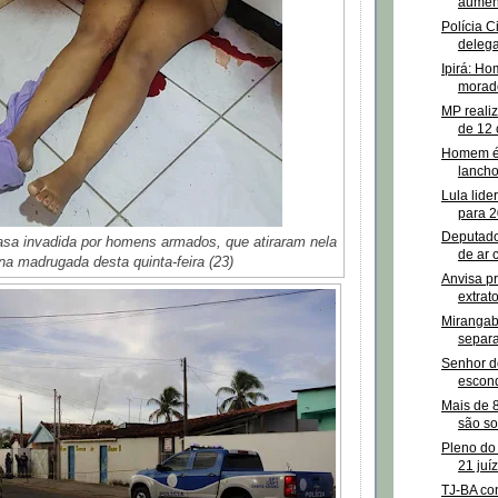
aument
Polícia C
delega
Ipirá: H
morado
MP realiz
de 12 
Homem é 
lancho
Lula lide
para 2
Deputado 
asa invadida por homens armados, que atiraram nela
de ar 
na madrugada desta quinta-feira (23)
Anvisa pr
extrat
Mirangab
separa
Senhor do
escond
Mais de 8
são sol
Pleno do
21 juí
TJ-BA co