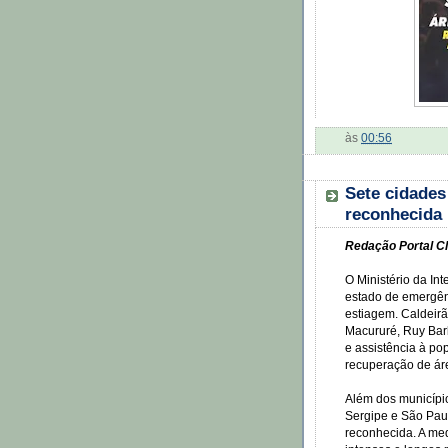
às
00:56
Sete cidades
reconhecida 
Redação Portal Cl
O Ministério da In
estado de emergên
estiagem. Caldeirã
Macururé, Ruy Bar
e assistência à po
recuperação de ár
Além dos município
Sergipe e São Pau
reconhecida. A med