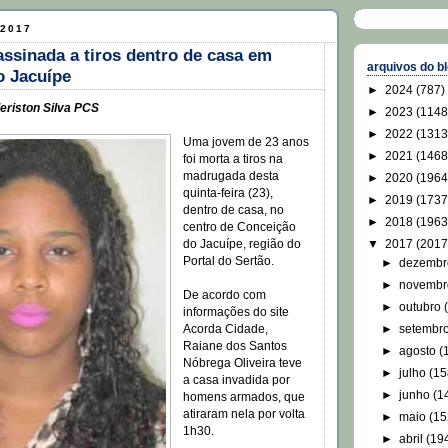
 2017
ssinada a tiros dentro de casa em
arquivos do b
o Jacuípe
►
2024
(787)
eriston Silva PCS
►
2023
(1148
►
2022
(1313
Uma jovem de 23 anos
►
2021
(1468
foi morta a tiros na
madrugada desta
►
2020
(1964
quinta-feira (23),
►
2019
(1737
dentro de casa, no
►
2018
(1963
centro de Conceição
▼
2017
(2017
do Jacuípe, região do
Portal do Sertão.
►
dezemb
►
novemb
De acordo com
►
outubro
informações do site
►
setembr
Acorda Cidade,
Raiane dos Santos
►
agosto
(
Nóbrega Oliveira teve
►
julho
(15
a casa invadida por
►
junho
(1
homens armados, que
atiraram nela por volta
►
maio
(15
1h30.
►
abril
(19