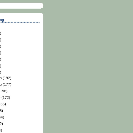
log
)
)
)
)
)
)
)
ro
(192)
ro
(177)
(198)
o
(172)
165)
8)
44)
2)
4)