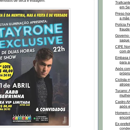
períodos de seca e estiagem.
Trafican
em Se
Preso ho
a mãe 
Polícia F
fraude
Governo 
saque 
CIPE No
com dr
Embasa i
para a
Após con
própr
Ciclista 
atrope
Tucano: 
mulher
Castro Al
após e
Homem r
encont
Ex-prefei
conden