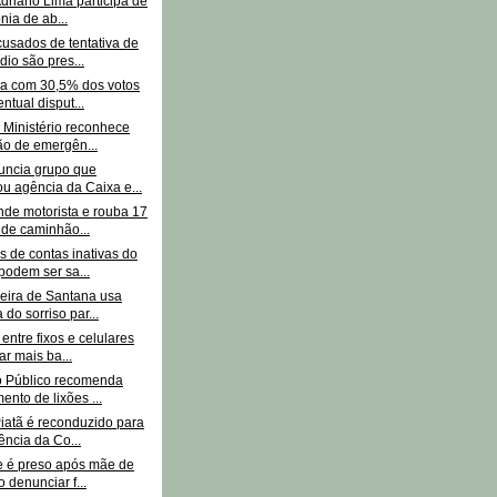
Adriano Lima participa de
nia de ab...
cusados de tentativa de
dio são pres...
era com 30,5% dos votos
ntual disput...
 Ministério reconhece
ão de emergên...
ncia grupo que
ou agência da Caixa e...
nde motorista e rouba 17
de caminhão...
s de contas inativas do
odem ser sa...
eira de Santana usa
 do sorriso par...
entre fixos e celulares
ar mais ba...
io Público recomenda
ento de lixões ...
iatã é reconduzido para
ência da Co...
te é preso após mãe de
o denunciar f...