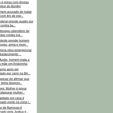
te é preso com drogas
nhor do Bonfim
mem acusado de matar
com tiro de esp...
ederal prende quatro por
 contra ba...
divulga calendário de
das contas ina...
rdeste prende homem
ogas, arma e muni...
nicia obra emergencial
bastecimento ...
fusão, homem mata a
ia mãe em Andorinha
morre após ser
lado por carro na BA...
Apesar de afirmar que
 tinha depress...
ves: Mulher é presa
sfaquear mulher...
aptado em casa é
rado morto na zona r...
to de Barrocas é
ado pela Justiça e...