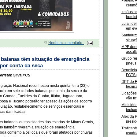
Prefeito 
cerimô
Irmãos a
homicí
Lula lid
em eve
Santaluz:
situaç
Nenhum comentário:
MPF denu
assalt
 baianas têm situação de emergência
Grupo re
pneus 
por conta da seca
Benefício
FGTS p
eriston Silva PCS
DPT de F
tegração Nacional reconheceu nesta quinta-feira (23) o
técnica
cia em sete cidades baianas por conta da seca e da
Ligações 
o Grande, Euclides da Cunha, Itiúba, Jaguaquara,
vão fic
bosa e Tucano poderão ter acesso às ações de socorro
Ministér
pulação, restabelecimento de serviços essenciais e
fecham
eas danificadas.
Alex da P
presid
s baianos, outras cidades dos estados de Minas Gerais,
lo também tiveram a situação de emergência
Trafican
ida contempla os locais que foram afetados por chuvas
usuári