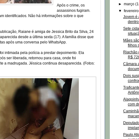
►
março
(1
Após o crime, os
assassinos fugiram.
▼
fevereir
am identificados. Não há informações sobre o que
Jovem é 
dentro
Sete cid
blicação, Raiane é amiga de Jessica Brito da Silva, 24
situaç
aparecida desde a última sexta (17). A família disse que
Mães são
ntas após uma conversa pelo WhatsApp.
filhos 
Riachão 
oi intimada pela polícia a prestar depoimento. Ela
R$ 728
pós ser liberada, retornou para casa, onde foi
te a madrugada. Jéssica continua desaparecida. (Fotos:
Câmara a
docume
Dois sus
confro
Traficant
Antôni
Alagoinha
com dr
Caminhão
macarr
Deputado
implan
Paulo Af