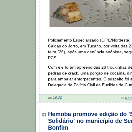
Policiamento Especializado (CIPE/Nordeste) n
Caldas do Jorro, em Tucano, por volta das 2
feira (26), após uma denúncia anônima, se
PCS.
Com ele foram apreendidas 28 trouxinhas d
pedras de crack, uma porção de cocaína, din
para embalar entorpecentes. O suspeito foi
Delegacia de Polícia Civil de Euclides da Cu
às
18:02
Nen
Hemoba promove edição do '
Solidário' no município de S
Bonfim