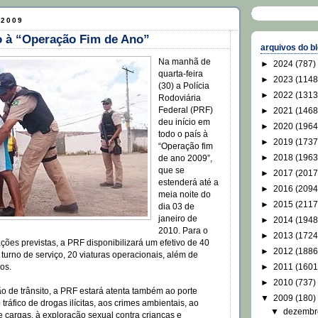
 2009
o à “Operação Fim de Ano”
arquivos do b
Na manhã de
►
2024
(787)
quarta-feira
►
2023
(1148
(30) a Polícia
►
2022
(1313
Rodoviária
Federal (PRF)
►
2021
(1468
deu início em
►
2020
(1964
todo o país à
►
2019
(1737
“Operação fim
►
2018
(1963
de ano 2009”,
que se
►
2017
(2017
estenderá até a
►
2016
(2094
meia noite do
►
2015
(2117
dia 03 de
janeiro de
►
2014
(1948
2010. Para o
►
2013
(1724
ões previstas, a PRF disponibilizará um efetivo de 40
►
2012
(1886
r turno de serviço, 20 viaturas operacionais, além de
►
2011
(1601
os.
►
2010
(737)
ão de trânsito, a PRF estará atenta também ao porte
▼
2009
(180)
 tráfico de drogas ilícitas, aos crimes ambientais, ao
▼
dezemb
e cargas, à exploração sexual contra crianças e