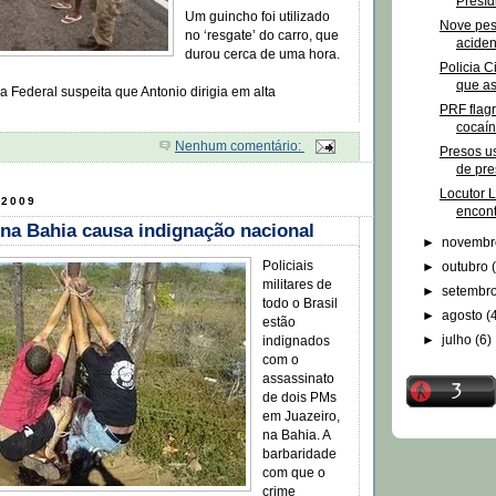
Presíd
Um guincho foi utilizado
Nove pe
no ‘resgate’ do carro, que
acide
durou cerca de uma hora.
Policia C
que as
a Federal suspeita que Antonio dirigia em alta
PRF flag
cocaín
Nenhum comentário:
Presos u
de pres
Locutor 
 2009
encont
na Bahia causa indignação nacional
►
novemb
Policiais
►
outubro
militares de
►
setembr
todo o Brasil
►
agosto
(
estão
►
julho
(6)
indignados
com o
assassinato
de dois PMs
em Juazeiro,
na Bahia. A
barbaridade
com que o
crime