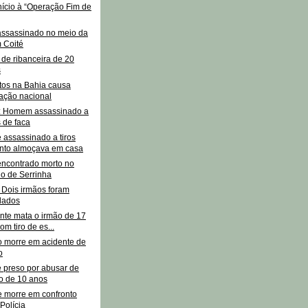
nício à “Operação Fim de
ssassinado no meio da
 Coité
 de ribanceira de 20
s
os na Bahia causa
ação nacional
: Homem assassinado a
 de faca
assassinado a tiros
nto almoçava em casa
contrado morto no
io de Serrinha
 Dois irmãos foram
lados
nte mata o irmão de 17
om tiro de es...
 morre em acidente de
o
preso por abusar de
o de 10 anos
e morre em confronto
Polícia