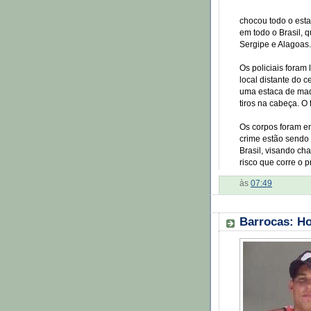
chocou todo o est
em todo o Brasil, 
Sergipe e Alagoas.
Os policiais fora
local distante do 
uma estaca de made
tiros na cabeça. O
Os corpos foram e
crime estão sendo 
Brasil, visando c
risco que corre o 
às
07:49
Barrocas: H