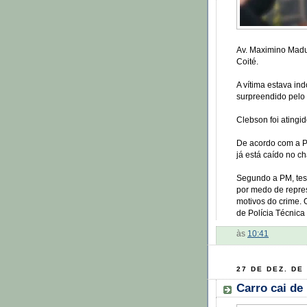
Av. Maximino Madu
Coité.
A vítima estava ind
surpreendido pelo
Clebson foi atingi
De acordo com a Po
já está caído no c
Segundo a PM, tes
por medo de repres
motivos do crime. 
de Polícia Técnica 
às
10:41
27 DE DEZ. DE
Carro cai de