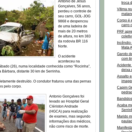
Antonio de Jesus
troca d
Gonçalves, 56 anos,
Vítima re
perdeu o controle de
matand
seu carro, GOL-JOG
Corpo é 
9868 e despencou
carro 
de uma ladeira de
mais de 20 metros
PRF apre
de altura, no km 383
coleti
da rodovia BR 116
Incêndio 
Norte.
Mata At
Garoto de
O acidente
com ti
aconteceu na
Acidente
ábado (26), numa localidade conhecida como “Rocinha”,
deixa 
a Bárbara, distante 30 km de Serrinha.
Assalto e
image
letamente destruído. O condutor fraturou uma das pernas
es pelo corpo.
Capim Gr
pedrad
Antonio Gonçalves foi
Bandidos
levado ao Hospital Geral
Acaba mo
Clériston Andrade
Serrin
(HGCA) para realização
de exames, mas segundo
Marido m
paulad
informações dos médicos,
não corre risco de morte.
Manifest