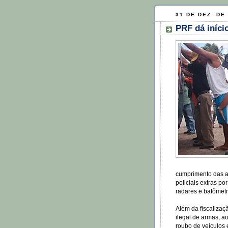
31 DE DEZ. DE
PRF dá iníci
cumprimento das aç
policiais extras po
radares e bafômetr
Além da fiscalizaç
ilegal de armas, ao
roubo de veículos 