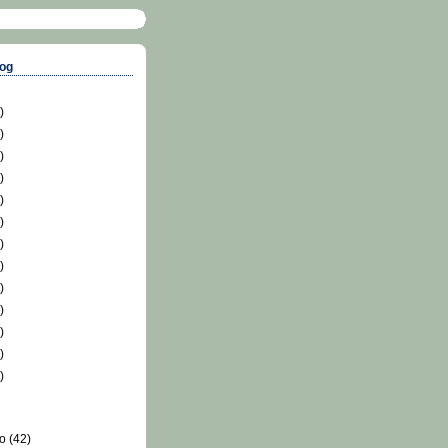
log
)
)
)
)
)
)
)
)
)
)
)
)
)
ro
(42)