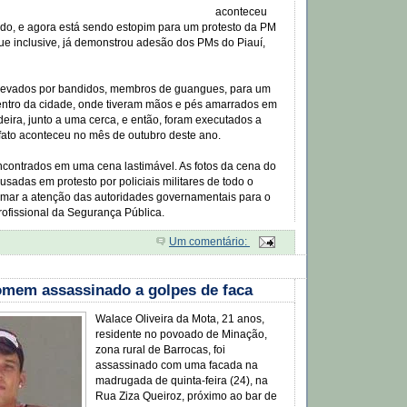
aconteceu
ado, e agora está sendo estopim para um protesto da PM
que inclusive, já demonstrou adesão dos PMs do Piauí,
m levados por bandidos, membros de guangues, para um
centro da cidade, onde tiveram mãos e pés amarrados em
ira, junto a uma cerca, e então, foram executados a
 fato aconteceu no mês de outubro deste ano.
ncontrados em uma cena lastimável. As fotos da cena do
usadas em protesto por policiais militares de todo o
hamar a atenção das autoridades governamentais para o
profissional da Segurança Pública.
Um comentário:
omem assassinado a golpes de faca
Walace Oliveira da Mota, 21 anos,
residente no povoado de Minação,
zona rural de Barrocas, foi
assassinado com uma facada na
madrugada de quinta-feira (24), na
Rua Ziza Queiroz, próximo ao bar de