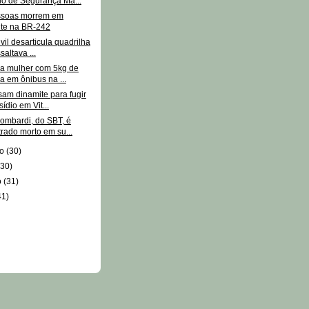
io de Segurança Má...
ssoas morrem em
nte na BR-242
ivil desarticula quadrilha
saltava ...
ra mulher com 5kg de
a em ônibus na ...
sam dinamite para fugir
ídio em Vit...
Lombardi, do SBT, é
rado morto em su...
ro
(30)
(30)
o
(31)
41)