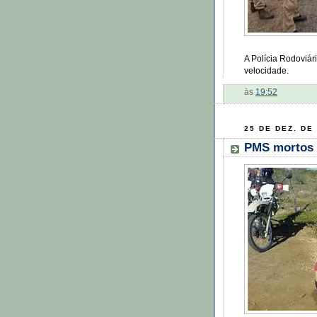
A Polícia Rodoviári
velocidade.
às
19:52
25 DE DEZ. DE
PMS mortos 