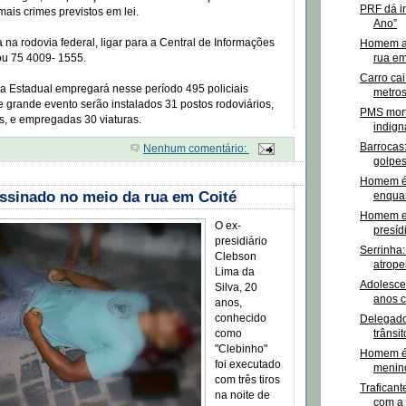
PRF dá i
ais crimes previstos em lei.
Ano”
na rodovia federal, ligar para a Central de Informações
Homem a
rua em
u 75 4009- 1555.
Carro cai
ia Estadual empregará nesse período 495 policiais
metro
se grande evento serão instalados 31 postos rodoviários,
PMS mort
is, e empregadas 30 viaturas.
indign
Barrocas
Nenhum comentário:
golpes
Homem é 
sinado no meio da rua em Coité
enqua
Homem en
O ex-
presíd
presidiário
Serrinha:
Clebson
atrope
Lima da
Adolesce
Silva, 20
anos c
anos,
conhecido
Delegado
trânsit
como
"Clebinho"
Homem é 
foi executado
menin
com três tiros
Traficant
na noite de
com a 