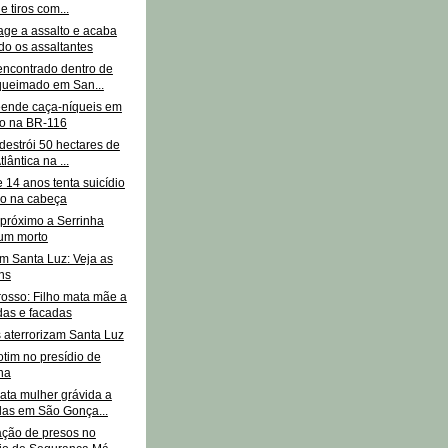
e tiros com...
age a assalto e acaba
o os assaltantes
encontrado dentro de
queimado em San...
ende caça-níqueis em
vo na BR-116
destrói 50 hectares de
lântica na ...
 14 anos tenta suicídio
ro na cabeça
 próximo a Serrinha
um morto
m Santa Luz: Veja as
ns
osso: Filho mata mãe a
as e facadas
 aterrorizam Santa Luz
tim no presídio de
ha
ata mulher grávida a
as em São Gonça...
ação de presos no