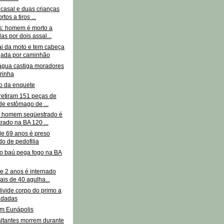
casal e duas crianças
tos a tiros ...
s: homem é morto a
as por dois assal...
ai da moto e tem cabeça
ada por caminhão
 água castiga moradores
rinha
o da enquete
retiram 151 peças de
de estômago de ...
 homem seqüestrado é
rado na BA 120 ...
 69 anos é preso
o de pedofilia
 baú pega fogo na BA
e 2 anos é internado
is de 40 agulha...
vide corpo do primo a
dadas
em Eunápolis
altantes morrem durante