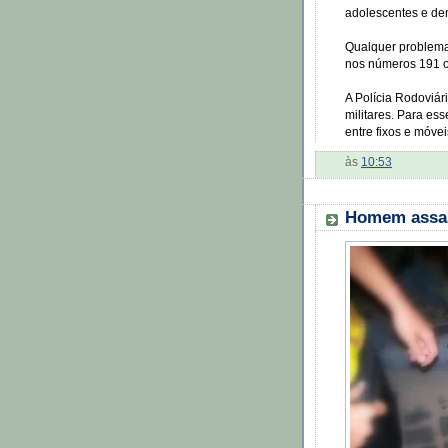
adolescentes e dem
Qualquer problema 
nos números 191 o
A Polícia Rodoviár
militares. Para es
entre fixos e móve
às
10:53
Homem assas