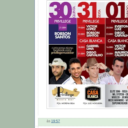
às
19:57