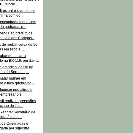
8, funcio...
tiros entre suspeitos e
mina com do...
 encontrada morta com
 de pedradas e...
enda ao prefeito de
onçalo dos Campos...
s de roubar cerca de 50
s em escola ...
 abandona carro
o na BR-116, em Sant...
o grande sucesso do
ão de Serrinha, ...
 matar mulher em
ha e faca quebra no...
nfluencer que atirou e
empresário e...
ivil realiza apreensões
chão do Jac...
xandre: Secretário de
tura é morto...
ra de Queimadas é
igada por supostas...