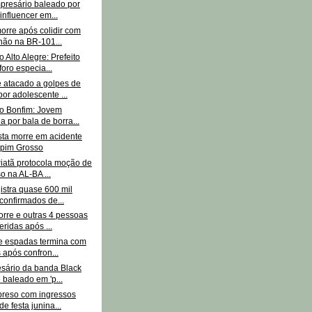
presário baleado por
 influencer em...
morre após colidir com
ão na BR-101...
 Alto Alegre: Prefeito
foro especia...
atacado a golpes de
por adolescente ...
o Bonfim: Jovem
da por bala de borra...
sta morre em acidente
pim Grosso
Piatã protocola moção de
o na AL-BA ...
gistra quase 600 mil
confirmados de...
rre e outras 4 pessoas
eridas após ...
e espadas termina com
s após confron...
sário da banda Black
é baleado em 'p...
preso com ingressos
de festa junina...