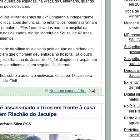
ma guerra de espadas, na Praça do Centenário, quando
em 201
s pelos disparos.
Troca de 
PM ter
olícia Militar, agentes da 27ª Companhia Independente
o local após denúncias, no entanto, os homens já tinham
Mulher é
r populares. Eles foram levados para um hospital na
sinais
m dos baleados, Aloísio Moreira de Souza, de 42 anos,
MP recom
rimentos.
São G
Suspeito
orte da vítima foi atestada pela equipe da unidade de
pessoa
 em que o homem deu entrada no hospital. Já o outro
Suspeito
usto Santana de Jesus, de 21, foi atingido de raspão em
roubad
u atendimento e, em seguida, foi liberado.
Depois d
São Jo
hes sobre a autoria e motivação do crime. O caso será
lícia Civil.
Ex tenta
Serrin
Nenhum comentário:
Digital i
matou 
Polícia C
é assassinado a tiros em frente à casa
em Ria
 em Riachão do Jacuípe
Pedro Ale
agricul
eriston Silva PCS
Prefeitu
Um
invest