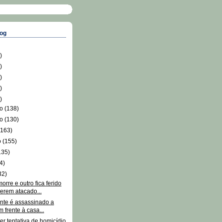
log
)
)
)
)
)
ro
(138)
ro
(130)
(163)
o
(155)
135)
4)
32)
re e outro fica ferido
erem atacado...
nte é assassinado a
m frente à casa...
er tentativa de homicídio