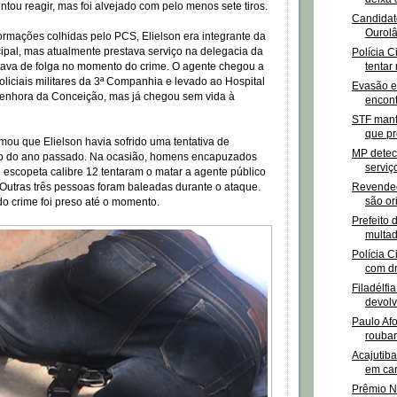
ntou reagir, mas foi alvejado com pelo menos sete tiros.
Candidato
Ourolâ
rmações colhidas pelo PCS, Elielson era integrante da
ipal, mas atualmente prestava serviço na delegacia da
Polícia C
tentar 
stava de folga no momento do crime. O agente chegou a
policiais militares da 3ª Companhia e levado ao Hospital
Evasão e
enhora da Conceição, mas já chegou sem vida à
encont
STF mant
que pr
ormou que Elielson havia sofrido uma tentativa de
MP detec
o do ano passado. Na ocasião, homens encapuzados
serviço
e escopeta calibre 12 tentaram o matar a agente público
Revended
 Outras três pessoas foram baleadas durante o ataque.
são or
o crime foi preso até o momento.
Prefeito 
multa
Polícia C
com dr
Filadélfia
devolv
Paulo Afo
roubar
Acajutiba
em car
Prêmio N