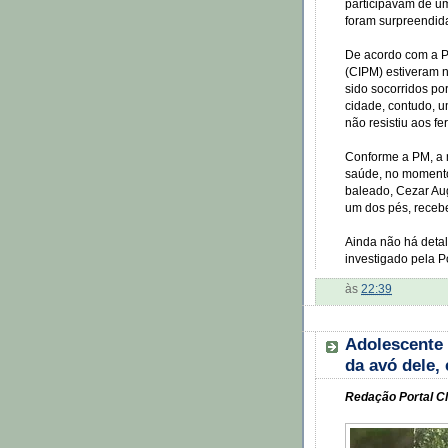
participavam de u
foram surpreendida
De acordo com a P
(CIPM) estiveram n
sido socorridos po
cidade, contudo, u
não resistiu aos fe
Conforme a PM, a m
saúde, no momento
baleado, Cezar Aug
um dos pés, recebe
Ainda não há detal
investigado pela Po
às
22:39
Adolescente 
da avó dele,
Redação Portal Cl