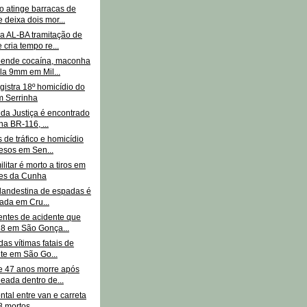
 atinge barracas de
e deixa dois mor...
a AL-BA tramitação de
 cria tempo re...
ende cocaína, maconha
ola 9mm em Mil...
egistra 18º homicídio do
m Serrinha
 da Justiça é encontrado
na BR-116, ...
 de tráfico e homicídio
esos em Sen...
ilitar é morto a tiros em
des da Cunha
clandestina de espadas é
zada em Cru...
entes de acidente que
8 em São Gonça...
adas vítimas fatais de
te em São Go...
e 47 anos morre após
leada dentro de...
ontal entre van e carreta
 mortos ...