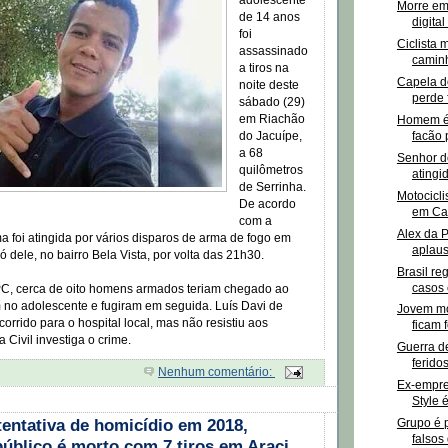
adolescente
Morre em
de 14 anos
digital
foi
Ciclista 
assassinado
caminh
a tiros na
Capela do
noite deste
perde 
sábado (29)
em Riachão
Homem é 
facão 
do Jacuípe,
a 68
Senhor d
quilômetros
atingi
de Serrinha.
Motocicli
De acordo
em Ca
com a
Alex da 
tima foi atingida por vários disparos de arma de fogo em
aplaus
ó dele, no bairro Bela Vista, por volta das 21h30.
Brasil re
casos 
C, cerca de oito homens armados teriam chegado ao
am no adolescente e fugiram em seguida. Luís Davi de
Jovem mo
orrido para o hospital local, mas não resistiu aos
ficam f
a Civil investiga o crime.
Guerra d
ferido
Nenhum comentário:
Ex-empre
Style 
tentativa de homicídio em 2018,
Grupo é 
falsos 
público é morto com 7 tiros em Araci