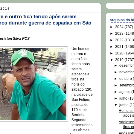
 2019
e outro fica ferido após serem
arquivos do b
iros durante guerra de espadas em São
►
2024
(787)
►
2023
(1148
eriston Silva PCS
►
2022
(1313
►
2021
(1468
Um homem
►
2020
(1964
morreu e
outro ficou
▼
2019
(1737
ferido após
►
dezemb
serem
►
novemb
atacados a
►
outubro
tiros, na
noite do
►
setembr
sábado (29),
►
agosto
(
na cidade de
►
julho
(13
São Felipe,
a cerca de
▼
junho
(1
170 km de
Homem mor
Serrinha.
após s
Segundo
Adolesce
testemunhas
tiros e
, as vítimas
Após sofr