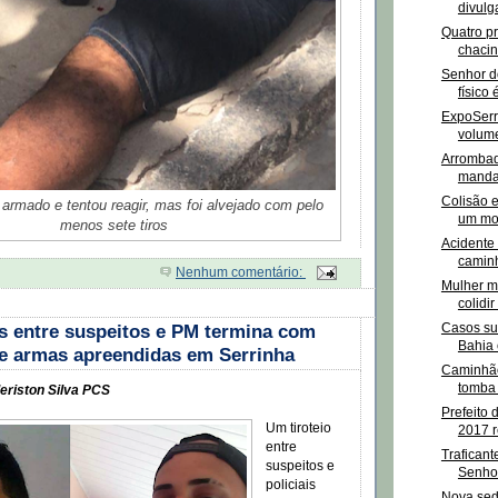
divul
Quatro p
chacin
Senhor d
físico
ExpoSerr
volume
Arrombad
manda
Colisão 
armado e tentou reagir, mas foi alvejado com pelo
um mor
menos sete tiros
Acidente 
caminh
Nenhum comentário:
Mulher m
colidi
Casos su
os entre suspeitos e PM termina com
Bahia 
e armas apreendidas em Serrinha
Caminhão
tomba 
eriston Silva PCS
Prefeito 
Um tiroteio
2017 r
entre
Traficant
suspeitos e
Senho
policiais
Nova sed