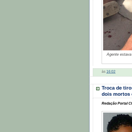
Agente estava 
às
16:02
Troca de tir
dois mortos 
Redação Portal Cl