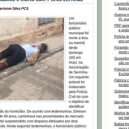
Caminhão
fogos 
eriston Silva PCS
Avança n
Um
PL que
funcionário
PRF apre
público
e pist
municipal foi
Polícia r
morto a tiros
ano e
na manhã
Foragido
deste
morto 
domingo
(30) em
Suspeitos
Araci, na
são pr
microrregião
Policial m
de Serrinha.
Eucli
Um inquérito
Fábrica 
policial foi
locali
instaurado
Sobreviv
pela Polícia
matou 
Civil do com
o objetivo de
Identific
identificar
aciden
ção do homicídio. De acordo com testemunhas, Elielson
Mulher d
de 49 anos, caminhava nas proximidades do mercado
ser ba
foi surpreendido com disparos efetuados por dois
Batida fr
o. Ainda segundo testemunhas, o funcionário público
deixa 8