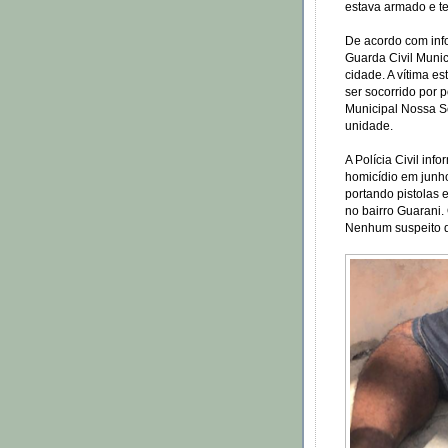
estava armado e te
De acordo com info
Guarda Civil Munic
cidade. A vítima e
ser socorrido por 
Municipal Nossa S
unidade.
A Polícia Civil inf
homicídio em junh
portando pistolas 
no bairro Guarani.
Nenhum suspeito d