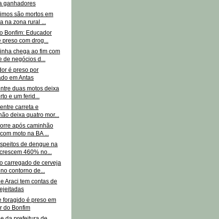
ga ganhadores
rimos são mortos em
a na zona rural ...
o Bonfim: Educador
 é preso com drog...
inha chega ao fim com
 de negócios d...
or é preso por
do em Antas
entre duas motos deixa
to e um ferid...
entre carreta e
ão deixa quatro mor...
orre após caminhão
r com moto na BA ...
speitos de dengue na
crescem 460% no...
 carregado de cerveja
no contorno de...
de Araci tem contas de
ejeitadas
e foragido é preso em
r do Bonfim
e da prefeitura de