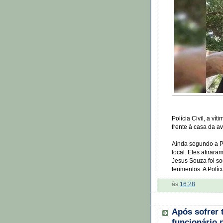
Polícia Civil, a ví
frente à casa da av
Ainda segundo a P
local. Eles atirar
Jesus Souza foi soc
ferimentos. A Políci
às
16:28
Após sofrer 
funcionário 