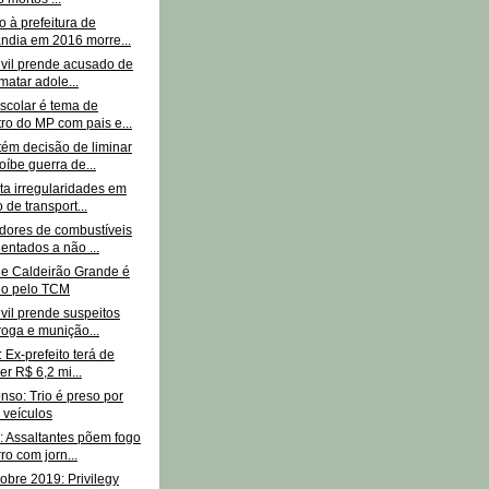
 à prefeitura de
ndia em 2016 morre...
ivil prende acusado de
matar adole...
scolar é tema de
ro do MP com pais e...
ém decisão de liminar
oíbe guerra de...
ta irregularidades em
 de transport...
ores de combustíveis
ientados a não ...
de Caldeirão Grande é
do pelo TCM
ivil prende suspeitos
oga e munição...
: Ex-prefeito terá de
er R$ 6,2 mi...
nso: Trio é preso por
 veículos
: Assaltantes põem fogo
ro com jorn...
obre 2019: Privilegy