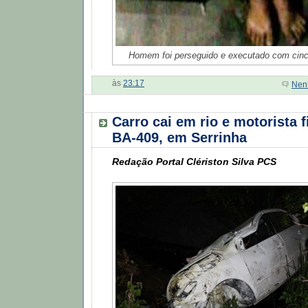
Homem foi perseguido e executado com cinc
às
23:17
Nen
Carro cai em rio e motorista f
BA-409, em Serrinha
Redação Portal Clériston Silva PCS