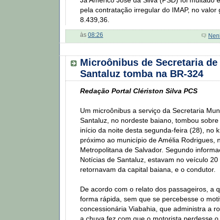
Já Américo José da Silva (PSD) foi multad
pela contratação irregular do IMAP, no valor
8.439,36.
às
08:26
Nen
Microônibus de Secretaria de
Santaluz tomba na BR-324
Redação Portal Clériston Silva PCS
Um microônibus a serviço da Secretaria Mun
Santaluz, no nordeste baiano, tombou sobr
início da noite desta segunda-feira (28), no
próximo ao município de Amélia Rodrigues, 
Metropolitana de Salvador. Segundo informa
Notícias de Santaluz, estavam no veículo 20
retornavam da capital baiana, e o condutor.
De acordo com o relato dos passageiros, a 
forma rápida, sem que se percebesse o moti
concessionária Viabahia, que administra a r
a chuva fez com que o motorista perdesse o c