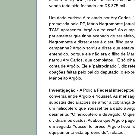
venda teria sido fechada em R$ 375 mil.
Um dado curioso é relatado por Ary Carlos. “
promovida pelo PP, Mário Negromonte [atual
TCM] apresentou Argôlo a Youssef. Ao cump
parlamentar que tinha acabado de ser eleito,
Negromonte e disse: esse é o seu filho para
campanha? Argolo sorriu e disse que estav
entendido, porque ele não era o filho de Má
narrou Ary Carlos, que completou. "É só olh
conta de Argôlo. Ele é 'paitrocinado'", diz re
doações feitas pelo pai do deputado, o ex-pr
Manoelito Argôlo.
Investigação -
A Polícia Federal intercepto
conversa entre Argolo e Youssef. As mensa
supostas declarações de amor à cobrança 
um helicóptero que Youssef teria dado a Argô
desmente. “O helicóptero é de Argolo. O que
dividiram os custos. Acabou que Argolo pago
em seguida Youssef foi preso. Argolo ficou n
equipamento está apreendido”, relatou.