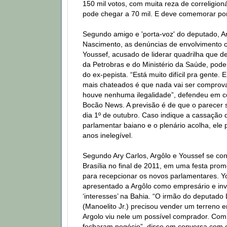
150 mil votos, com muita reza de correligion
pode chegar a 70 mil. E deve comemorar por
Segundo amigo e 'porta-voz' do deputado, A
Nascimento, as denúncias de envolvimento c
Youssef, acusado de liderar quadrilha que d
da Petrobras e do Ministério da Saúde, pod
do ex-pepista. “Está muito difícil pra gente. 
mais chateados é que nada vai ser comprov
houve nenhuma ilegalidade”, defendeu em 
Bocão News. A previsão é de que o parecer 
dia 1º de outubro. Caso indique a cassação
parlamentar baiano e o plenário acolha, ele p
anos inelegível.
Segundo Ary Carlos, Argôlo e Youssef se c
Brasília no final de 2011, em uma festa prom
para recepcionar os novos parlamentares. Yo
apresentado a Argôlo como empresário e inv
‘interesses’ na Bahia. “O irmão do deputado 
(Manoelito Jr.) precisou vender um terreno
Argolo viu nele um possível comprador. Com
fecharam negócio”, disse em conversa com 