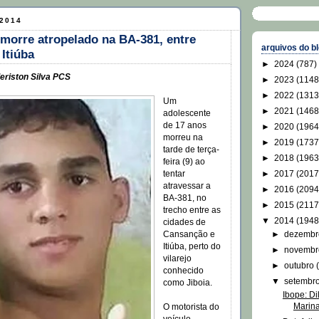
 2014
morre atropelado na BA-381, entre
arquivos do b
Itiúba
►
2024
(787)
eriston Silva PCS
►
2023
(1148
►
2022
(1313
Um
►
2021
(1468
adolescente
de 17 anos
►
2020
(1964
morreu na
►
2019
(1737
tarde de terça-
►
2018
(1963
feira (9) ao
►
2017
(2017
tentar
atravessar a
►
2016
(2094
BA-381, no
►
2015
(2117
trecho entre as
▼
2014
(1948
cidades de
►
dezemb
Cansanção e
Itiúba, perto do
►
novemb
vilarejo
►
outubro
conhecido
▼
setembr
como Jiboia.
Ibope: D
Marina
O motorista do