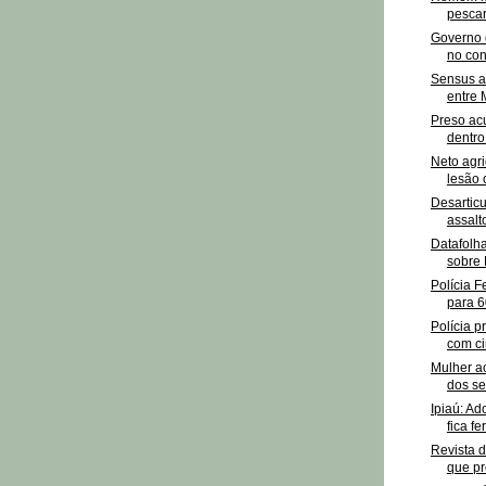
pescar
Governo 
no con
Sensus a
entre 
Preso acu
dentro
Neto agri
lesão 
Desartic
assalt
Datafolh
sobre 
Polícia F
para 6
Polícia p
com ci
Mulher a
dos sei
Ipiaú: Ad
fica fe
Revista 
que pr