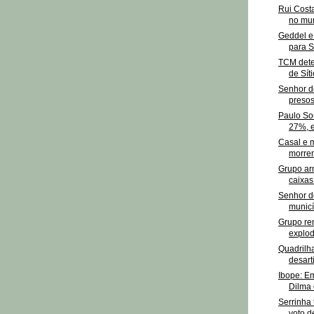
Rui Costa
no mun
Geddel e
para S
TCM dete
de Síti
Senhor d
presos
Paulo So
27%, e
Casal e 
morrem
Grupo ar
caixas
Senhor d
municí
Grupo re
explod
Quadrilha
desart
Ibope: Em
Dilma
Serrinha
voto de