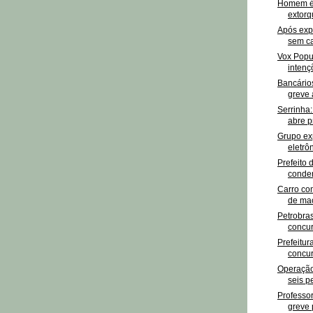
Homem é 
extorqu
Após expl
sem ca
Vox Popu
intenç
Bancário
greve a
Serrinha
abre p
Grupo ex
eletrô
Prefeito 
conden
Carro co
de mac
Petrobras
concur
Prefeitur
concur
Operaçã
seis p
Professor
greve 