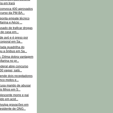
ia em Irará
convoca 400 aprovados
curso da PM-BA...
ponta empate técnico
Marina e Aécio ...
sado de traficar drogas
 de casa em...
de avó e é preso por
corporal em Sa...
ulada quadrilha do
ou a ônibus em Sa...
a: Dilma dobra vantagem
Marina no pr...
ederal abre concurso
00 vagas; salá...
rende dois receptadores
nco motos e...
cusa marido de abusar
s filhos em S...
olescente morre e pai
rido em acid...
divulga gravações em
esidente de ONG...