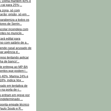
a: Dilma mantém 40% e
 cai para 25%;...
a zona, só com
zação; prisão, só em ...
parabeniza a todos os
ores de Serrin...
scolar incendeia com
ntes no municíp...
ará edital para
so com salário de a...
prende casal acusado de
ar agência d...
reso tentando aplicar
nha de banco'...
le entrega ao MP-BA
ntos que podem i...
m 40%, Marina 24% e
18%, indica Vox ...
eado em tentativa de
 na porta de c...
s entram em greve por
indeterminado ...
ponta empate técnico
Paulo Souto e R...