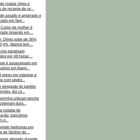
de roubar chips e
s de recarga de ce...
 de assalto é amarrado e
ado em Serr...
: Corpo de mulher é
rado boiando em ...
: Dilma sobe de 36%
0,4%, Marina tem ...
 civis paralisam
ades por 48 horas ...
nse é assassinado por
eiros em Alago...
é preso por estuprar a
a com síndro...
e desgaste do partido
ições, diz co...
errinha criticam lanche
ceberam dura...
a rodada de
ação, bancários
 g...
romete melhorias em
al de Senhor do ...
rre afogado durante