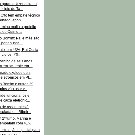
 garante fazer estrada
icípio de Ta...
 Otto têm empate técnico
enado, apon...
rmina multa a prefeito
o do Quinto ...
o Bonfim: Pai e mãe são
 por abusar ...
uto tem 43%, Rui Costa,
 Lídice, 7%,...
menino de seis anos
 em acidente em ...
mado explode dois
 eletrônicos em Pl...
o Bonfim e outros 29
pios vão usar v...
nde funcionários e
e caixa eletrônic...
 de assaltantes é
iculada em Ribeir...
 2º turno, Marina e
 empatam com 41%
 tem seção especial para
 presos pr...