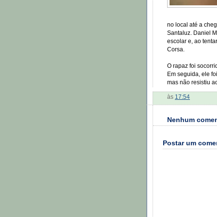
no local até a cheg
Santaluz. Daniel M
escolar e, ao tenta
Corsa.
O rapaz foi socorr
Em seguida, ele fo
mas não resistiu a
às
17:54
Nenhum comen
Postar um come