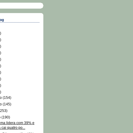
log
)
)
)
)
)
)
)
)
)
)
ro
(154)
ro
(145)
(253)
o
(190)
ilma lidera com 39% e
 cai quatro po...