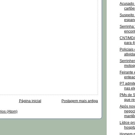
Acusado 
cartõe
Suspeito
espanc
Serrinha
encont
CNT/MDA
para 4
Policiais
ativid
Serrinhe
motoqu
Feirante 
entead
PT admit
nas ele
PMs de S
que re
Página inicial
Postagem mais antiga
Após nov
negoci
rios (Atom)
mantêm
Lídice p
hospit
Homem mo