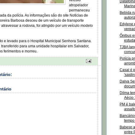
veículo
Datafolh
atropelador
Marina
permaneceu
Bebida n
ada da polícia. As informações são do site Noticias de
autori
oreira Barbosa desceu de um veículo de transporte
Edylene 
r atravessar a rodovia, foi atingido por um veículo modelo
veread
Ônibus e
estuda
ido e levado para o Hospital Municipal Senhora Santana.
i transferido para uma unidade hospitalar em Salvador,
TJBA lanç
os ferimentos e morreu.
concur
Polícia 
arromb
Casal é p
tário:
'saidi
Dalva Se
docume
ntário
Dilma te
Aécio 
PM é bal
assalto
Bancário
tempo 
Babesp a
entre 