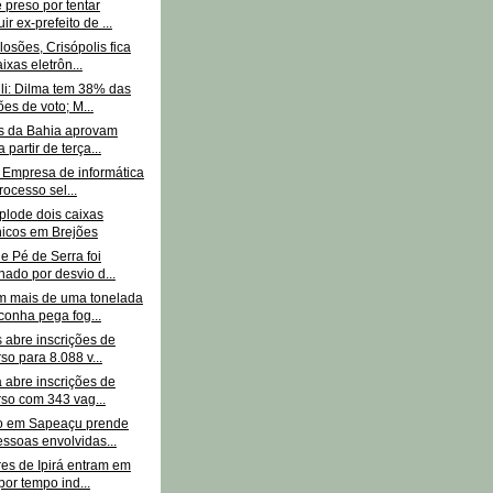
preso por tentar
ir ex-prefeito de ...
osões, Crisópolis fica
ixas eletrôn...
li: Dilma tem 38% das
ões de voto; M...
s da Bahia aprovam
 partir de terça...
: Empresa de informática
rocesso sel...
plode dois caixas
nicos em Brejões
de Pé de Serra foi
ado por desvio d...
m mais de uma tonelada
onha pega fog...
 abre inscrições de
so para 8.088 v...
a abre inscrições de
so com 343 vag...
o em Sapeaçu prende
essoas envolvidas...
es de Ipirá entram em
por tempo ind...