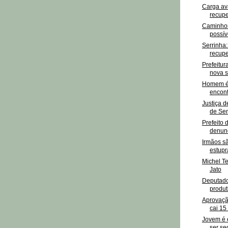
Carga av
recupe
Caminhon
possív
Serrinha
recupe
Prefeitu
nova 
Homem é 
encont
Justiça 
de Sen
Prefeito 
denunc
Irmãos s
estupr
Michel T
Jato
Deputado
produt
Aprovaçã
cai 15
Jovem é 
ser se