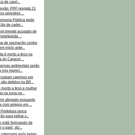
a de capri...
tevão: PRF resgata 21
s silvestres ...
fensoria Pública pede
ção de cadei...
ivil prende acusado de
ototaxista ...
 de vacinação contra
em início ante...
ta é morto a tiros na
a do Caracol,...
servas ambientais serão
s nos municí...
roubam caprinos em
 são detidos na BR...
morto a tiros e mulher
a na zona rur...
rre afogado enquanto
 com amigos em ...
 Prefeitura lança
o para retirar v...
o está 'brincando de
r o país', diz...
é internada após beber