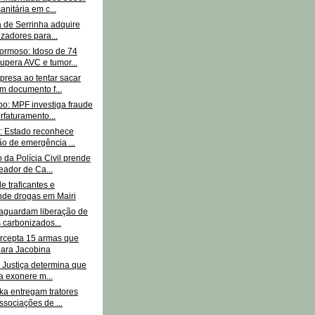
anitária em c...
a de Serrinha adquire
izadores para...
rmoso: Idoso de 74
upera AVC e tumor...
presa ao tentar sacar
m documento f...
o: MPF investiga fraude
rfaturamento...
: Estado reconhece
ão de emergência ...
da Polícia Civil prende
eador de Ca...
 traficantes e
de drogas em Mairi
 aguardam liberação de
 carbonizados...
ercepta 15 armas que
para Jacobina
 Justiça determina que
ta exonere m...
ka entregam tratores
ssociações de ...