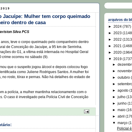
 2019
o Jacuípe: Mulher tem corpo queimado
arquivos do b
eiro dentro de casa
►
2024
(787)
eriston Silva PCS
►
2023
(1148
►
2022
(1313
 anos, teve o corpo queimado pelo companheiro dentro
►
2021
(1468
ural de Conceição do Jacuípe, a 95 km de Serrinha.
ações do G1, a vítima está internada no Hospital Geral
►
2020
(1964
 crime ocorreu no sábado (9).
▼
2019
(1737
►
dezemb
ormou que o suspeito jogou álcool e depois colocou fogo
►
novemb
entificada como Juliene Rodrigues Santos. A mulher foi
s, no rosto, tórax e pernas. Não há detalhes do estado de
►
outubro
►
setembr
►
agosto
(
om a polícia, a mulher mantinha relacionamento com o
►
julho
(13
s. O caso é investigado pela Polícia Civil de Conceição
►
junho
(1
►
maio
(16
►
abril
(17
▼
março
(1
tário:
Policial 