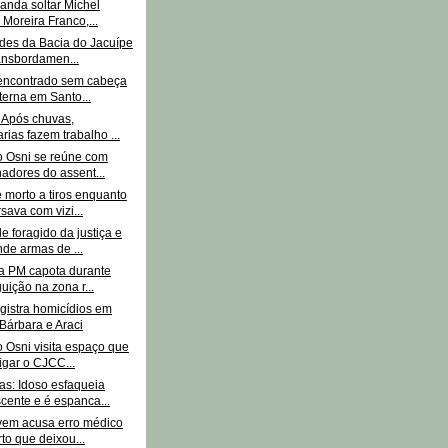
anda soltar Michel
 Moreira Franco,...
ades da Bacia do Jacuípe
ansbordamen...
encontrado sem cabeça
terna em Santo...
: Após chuvas,
arias fazem trabalho ...
 Osni se reúne com
hadores do assent...
morto a tiros enquanto
sava com vizi...
 foragido da justiça e
de armas de ...
da PM capota durante
uição na zona r...
egistra homicídios em
Bárbara e Araci
 Osni visita espaço que
rigar o CJCC...
s: Idoso esfaqueia
cente e é espanca...
ovem acusa erro médico
to que deixou...