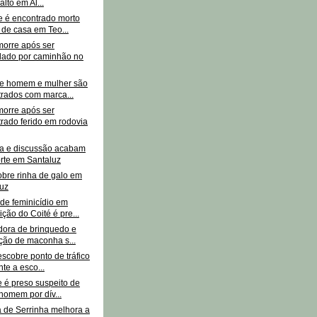
alto em Al...
e é encontrado morto
 de casa em Teo...
orre após ser
lado por caminhão no
e homem e mulher são
rados com marca...
orre após ser
rado ferido em rodovia
a e discussão acabam
rte em Santaluz
bre rinha de galo em
uz
de feminicídio em
ção do Coité é pre...
dora de brinquedo e
ção de maconha s...
escobre ponto de tráfico
nte a esco...
e é preso suspeito de
homem por dív...
a de Serrinha melhora a