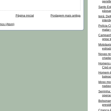
genétic
Santo Es
pássaro
Página inicial
Postagem mais antiga
Ipirá: De
interdi
rios (Atom)
Polícia C
matar m
Campanha
gripe t
Mototaxis
estrad
Novas re
criada
Homens 
Cipó e
Homem é 
balead
Idoso mo
nadava
Serrinha:
operaçã
Bolsonar
presidi
Criança 