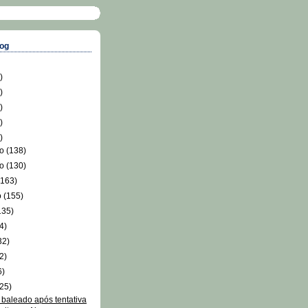
log
)
)
)
)
)
ro
(138)
ro
(130)
(163)
o
(155)
135)
4)
32)
2)
6)
25)
é baleado após tentativa