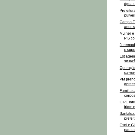
água s
Prefeitur
pulver
Campo Fo
anos s
Mulher é 
PIS co
Jeremoab
e supe
Estiagem
situaç
Operação 
ex-ver
PM prende
apreen
Famílias
corpos
CIPE int
iriam 
Santaluz:
prefei
Osni e Gi
para a