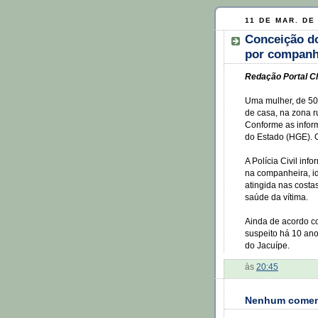
11 DE MAR. DE
Conceição d
por companh
Redação Portal Cl
Uma mulher, de 50
de casa, na zona r
Conforme as inform
do Estado (HGE). O
A Polícia Civil inf
na companheira, id
atingida nas costa
saúde da vítima.
Ainda de acordo c
suspeito há 10 ano
do Jacuípe.
às
20:45
Nenhum comen