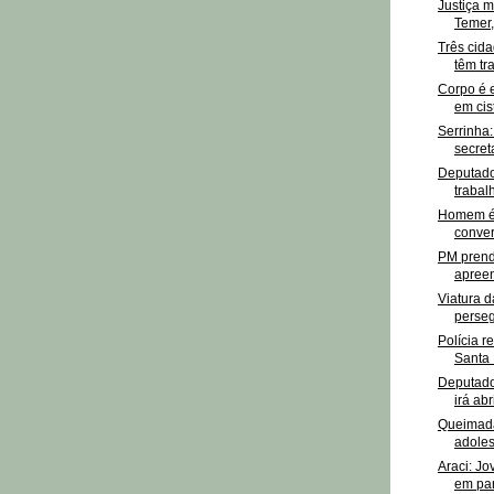
Justiça m
Temer,
Três cid
têm tr
Corpo é 
em cis
Serrinha
secret
Deputado
trabal
Homem é 
conver
PM prende
apreen
Viatura 
perseg
Polícia r
Santa 
Deputado
irá ab
Queimada
adoles
Araci: J
em par