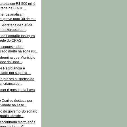
aliada em R$ 500 mil é
rada na BR-10...
eiros analisam
el greve para 30 de m...
: Secretaria de Saúde
ra expresso da...
ra de Lamarão inaugura
sede do CRAS
sequestrado e
rado morto na zona rur...
determina que Município
hor do Bonfi...
de Retirolândia é
iado por suposta ...
ão presos suspeitos de
ar criança de...
emer é preso pela Lava
 Osni se destaca por
ividade na Asse...
o do governo Bolsonaro
 pontos desde...
encontrado morto após
questrado em C...