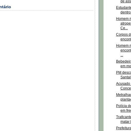
de ass
ntário
Estudant
dentro
Homem m
atrope
Ce...
Corpos d
encont
Homem m
encont
...
Bebedeir
em mo
PM desco
Santal
Acusado 
Concei
Metralha
planta
Polícia d
em fre
Traficant
matar 
Prefeitur