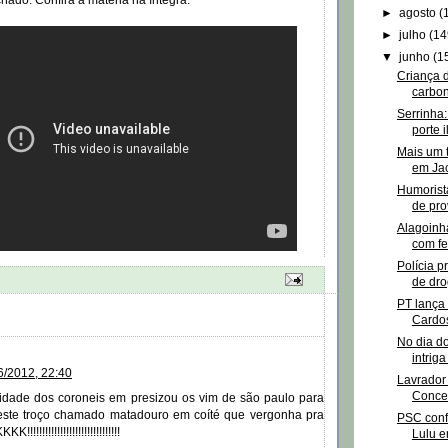
chado. Confira a matéria na íntegra:
►
agosto
(
►
julho
(14
▼
junho
(1
Criança 
carbon
Serrinha
porte i
Mais um t
em Ja
Humorista
de pro
Alagoinh
com fe
Polícia p
de dro
PT lança
Cardos
No dia do
intriga
6/2012, 22:40
Lavrador
Conce
cidade dos coroneis em presizou os vim de são paulo para
este troço chamado matadouro em coíté que vergonha pra
PSC conf
!!!!!!!!!!!!!!!!!!!!!!!!!!!!
Lulu e