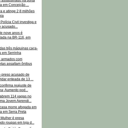
assassinado na porta
a em Conceição ...
a e atinge 2,8 milhões
hia
 Polícia Civil investiga e
 acusado...
de nove anos é
lada na BR-116, em
das três máquinas caça-
s em Serrinha
s armados com
tas assaltam ônibus
 preso acusado de
idar enteada de 13 ...
confirma reajuste de
na; Aumento pod...
 abrem 114 vagas no
ma Jovem Aprendi...
casa morre afogada em
na em Serra Preta
 Mulher é presa
do roupas em loja d...