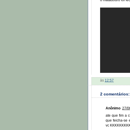
o matadouro foi fe
às
12:57
2 comentários:
Anônimo
27/0
ate que fim a 
que feicha-se 
vc KKKKKKKKKKKK!!!