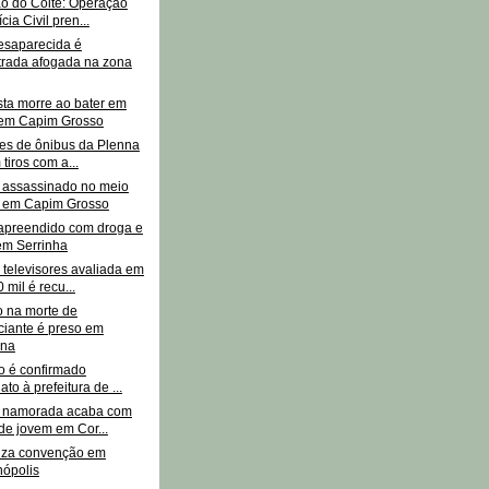
o do Coité: Operação
cia Civil pren...
esaparecida é
trada afogada na zona
sta morre ao bater em
 em Capim Grosso
tes de ônibus da Plenna
tiros com a...
 assassinado no meio
a em Capim Grosso
apreendido com droga e
em Serrinha
 televisores avaliada em
 mil é recu...
o na morte de
iante é preso em
ina
o é confirmado
to à prefeitura de ...
r namorada acaba com
de jovem em Cor...
iza convenção em
ópolis