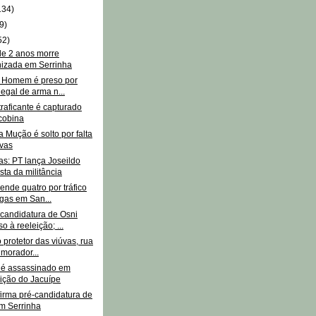
134)
9)
52)
de 2 anos morre
izada em Serrinha
: Homem é preso por
legal de arma n...
raficante é capturado
cobina
 Mução é solto por falta
vas
as: PT lança Joseildo
sta da militância
rende quatro por tráfico
gas em San...
 candidatura de Osni
o à reeleição; ...
 protetor das viúvas, rua
 morador...
 é assassinado em
ição do Jacuípe
irma pré-candidatura de
m Serrinha