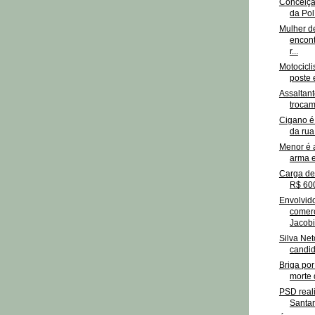
Conceiçã
da Polí
Mulher d
encon
r...
Motocicli
poste
Assaltan
trocam 
Cigano é
da ru
Menor é 
arma 
Carga de
R$ 600
Envolvid
comerc
Jacob
Silva Net
candida
Briga po
morte 
PSD real
Santan