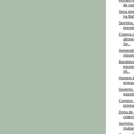
Homem é 
de cas
Seca pior
na Ba
Serrinha:
prende
Criança 
atrope
Se...
Apreendi
níquei
Bandido
escope
int...
Homem é
engrav
Governo 
gasoli
Correios
progra
Dona de 
cister
Serrinha:
rouban