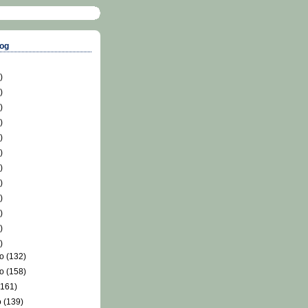
log
)
)
)
)
)
)
)
)
)
)
)
)
ro
(132)
ro
(158)
(161)
o
(139)