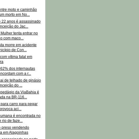
entre moto e caminhão
um morto em No...
 22 anos é assassinado
ceição do Jac...
 Mulher tenta entrar no
io com maco...
sta morre em acidente
icípio de Con...
com vítima fatal em
ra
 62% dos internautas
ncordam com a r...
ai de telhado de ginásio
ceição do ...
 pedágio da ViaBahia é
ada na BR-116...
 para carro para pegar
provoca aci...
umana é encontrada no
e rio de faze...
 preso vendendo
na em Alagoinhas