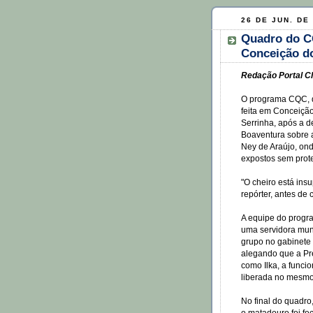
26 DE JUN. DE
Quadro do C
Conceição d
Redação Portal Cl
O programa CQC, d
feita em Conceição
Serrinha, após a d
Boaventura sobre 
Ney de Araújo, on
expostos sem prot
"O cheiro está insu
repórter, antes de
A equipe do progr
uma servidora muni
grupo no gabinete
alegando que a Pref
como Ilka, a funci
liberada no mesmo
No final do quadr