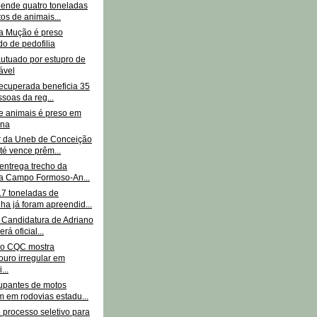
ende quatro toneladas
tos de animais...
a Mução é preso
o de pedofilia
autuado por estupro de
ável
recuperada beneficia 35
ssoas da reg...
e animais é preso em
ina
r da Uneb de Conceição
té vence prêm...
entrega trecho da
ia Campo Formoso-An...
17 toneladas de
a já foram apreendid...
: Candidatura de Adriano
rá oficial...
do CQC mostra
uro irregular em
...
upantes de motos
 em rodovias estadu...
 processo seletivo para