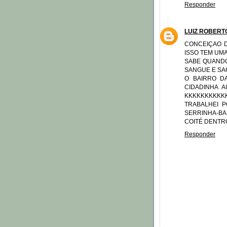
Responder
LUIZ ROBERT
CONCEIÇAO D
ISSO TEM UM
SABE QUANDO
SANGUE E SA
O BAIRRO D
CIDADINHA A
KKKKKKKKK
TRABALHEI 
SERRINHA-B
COITÉ DENTR
Responder