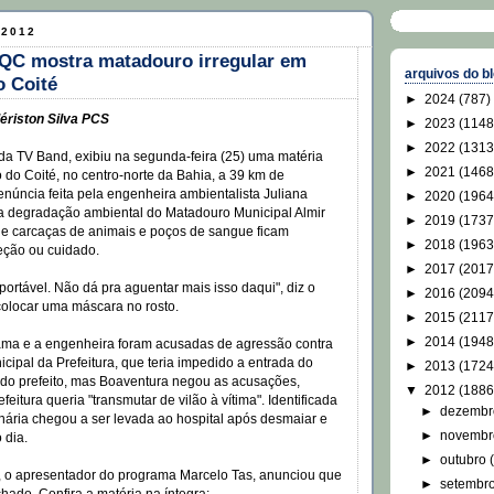
 2012
QC mostra matadouro irregular em
arquivos do b
o Coité
►
2024
(787)
ériston Silva PCS
►
2023
(1148
►
2022
(1313
a TV Band, exibiu na segunda-feira (25) uma matéria
►
2021
(1468
 do Coité, no centro-norte da Bahia, a 39 km de
enúncia feita pela engenheira ambientalista Juliana
►
2020
(1964
a degradação ambiental do Matadouro Municipal Almir
►
2019
(1737
de carcaças de animais e poços de sangue ficam
►
2018
(1963
eção ou cuidado.
►
2017
(2017
portável. Não dá pra aguentar mais isso daqui", diz o
►
2016
(2094
 colocar uma máscara no rosto.
►
2015
(2117
►
2014
(1948
ama e a engenheira foram acusadas de agressão contra
cipal da Prefeitura, que teria impedido a entrada do
►
2013
(1724
 do prefeito, mas Boaventura negou as acusações,
▼
2012
(1886
eitura queria "transmutar de vilão à vítima". Identificada
►
dezemb
onária chegou a ser levada ao hospital após desmaiar e
►
novemb
 dia.
►
outubro
o, o apresentador do programa Marcelo Tas, anunciou que
►
setembr