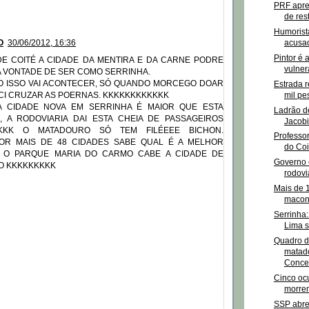
PRF apre
de res
Humorist
acusad
O
30/06/2012, 16:36
Pintor é 
E COITÉ A CIDADE DA MENTIRA E DA CARNE PODRE
vulner
A VONTADE DE SER COMO SERRINHA.
 ISSO VAI ACONTECER, SÓ QUANDO MORCEGO DOAR
Estrada 
mil pe
CI CRUZAR AS POERNAS. KKKKKKKKKKKK
A CIDADE NOVA EM SERRINHA É MAIOR QUE ESTA
Ladrão d
I, A RODOVIARIA DAI ESTA CHEIA DE PASSAGEIROS
Jacob
KKKK O MATADOURO SÓ TEM FILÉEEE BICHON.
Professo
POR MAIS DE 48 CIDADES SABE QUAL É A MELHOR
do Coi
A O PARQUE MARIA DO CARMO CABE A CIDADE DE
Governo 
O KKKKKKKKK
rodov
Mais de 
maconh
Serrinha
Lima se
Quadro 
matado
Concei
Cinco oc
morrem
SSP abre