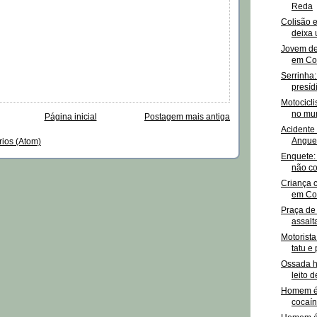
Reda
Colisão 
deixa 
Jovem de
em Con
Serrinha:
presíd
Motocicli
no mun
Página inicial
Postagem mais antiga
Acidente 
Angue
rios (Atom)
Enquete:
não co
Criança c
em Con
Praça de
assalt
Motorista
tatu e 
Ossada h
leito d
Homem é
cocaí