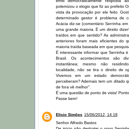
emiti democraticamente resposta a
polemizou o elogio que fiz ao prefeito Os
vista da provocação por ele feito. Gos
determinado gestor é problema de 
Acácia diz-se (comentário Serrinha em 
uma grande maioria. É um direito dizer
traídos em que sentido? As administr
anteriores foram mais eficientes do 
maioria traída baseada em que pesqui
É interessante informar que Serrinha é
Brasil. Os acontecimentos são di
instantânea; mesmo não residind
localidade, não se tira o direito de opi
Vivemos em um estado democrát
perceberam? Ademais tem um ditado q
de fora vê melhor".
É uma questão de ponto de vista! Ponto 
Passe bem!
Elisio Simões
15/06/2012, 14:18
Senhor Alfredo Bastos
De início não destratei o povo Serrin