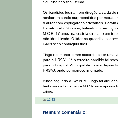
Seu filho não ficou ferido.
Os bandidos fugiram em direção a saída do
acabaram sendo surpreendidos por morado
a atirar com espingardas artesanais. Foram 
Barreto Félix, 20 anos, baleado no pescoço e
M.C.R, 17 anos, na costela direita, e um te
não identificado. O líder na quadrilha conh
Garrancho conseguiu fugir.
Tiago e o menor foram socorridos por uma v
para o HRSAJ. Já o terceiro bandido foi soco
para o Hospital Municipal de Laje e depois tr
HRSAJ, onde permanece internado.
Ainda segundo o 14º BPM, Tiago foi autuado
tentativa de latrocínio e M.C.R será apreen
crime.
às
11:43
Nenhum comentário: