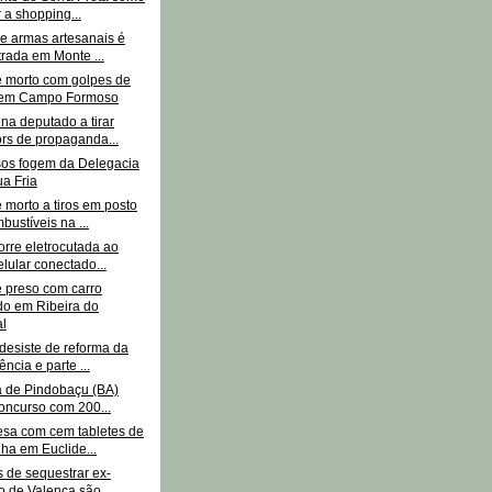
r a shopping...
de armas artesanais é
rada em Monte ...
morto com golpes de
 em Campo Formoso
na deputado a tirar
rs de propaganda...
sos fogem da Delegacia
a Fria
morto a tiros em posto
bustíveis na ...
rre eletrocutada ao
elular conectado...
preso com carro
o em Ribeira do
l
desiste de reforma da
ncia e parte ...
ra de Pindobaçu (BA)
oncurso com 200...
esa com cem tabletes de
a em Euclide...
 de sequestrar ex-
to de Valença são...