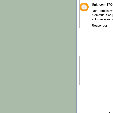
Unknown
17/0
Nem precisav
biometria. Sao 
aí fomos e som
Responder