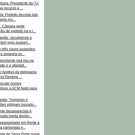
bara: Presidente do TJ-
a recurso e ...
ta: Prefeito decreta luto
 pela mo...
i: Câmara pede
ão de prefeito na e l...
agão: Jacuipense e
a tem jogo suspen...
 três casos suspeitos
re amarela so...
gromonte vira réu na
ato e é afastad...
 fugitivo da delegacia
z Ferreira ...
iscute nomes
ativos a ACM Neto para
ande: Tremores e
ões intrigam morado...
nte desaparecida é
rada morta dentro...
assassinado em frente à
a namorada e...
nte de Serra Preta some