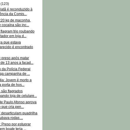
o
(123)
iatã é reconduzido à
ência da Comis...
220 kg de maconha,
e cocaína são inc...
flagram trio roubando
ador em loja d...
a que estava
recido é encontrado
preso após matar
 de 13 anos a facad...
 da Polícia Federal
iga campanha de ...
dia: Jovem é morto a
a porta de hos...
 são flagrados
ando loja de celulare...
e Paulo Afonso aprova
 que cria pen...
 desarticulam quadrilha
ubava rodas ...
 Preso por estuprar
em boate teria ...