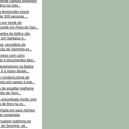
deste captura foragidos
iça na cida...
a feminicídio reúne
de 300 pessoas ...
s por morte de
cente em Feira de San...
eitos de tráfico são
 em Santaluz e...
va, secretária de
ão de Serrinha ex...
preso com carro
o e documentos falsi...
desemprego na Bahia
 é a maior desde...
 condena briga de
res em campo e esp...
 de assaltar joalheria
tro de Serri...
encontrado morto com
 de tiros na zo...
chada em saco morreu
ser esganada
oubam joalheria no
de Serrinha, ati...