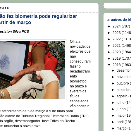
 2018
não fez biometria pode regularizar
arquivos do b
artir de março
►
2024
(787)
eriston Silva PCS
►
2023
(1148
►
2022
(1313
Olha a
►
2021
(1468
novidade: os
eleitores que
►
2020
(1964
não
►
2019
(1737
conseguiram
▼
2018
(1963
fazer o
►
dezemb
recadastram
ento
►
novemb
biométrico
►
outubro
no prazo e
►
setembr
tiveram os
►
agosto
(
títulos
cancelados
►
julho
(14
vão poder ir
►
junho
(1
e atendimento de 5 de março a 9 de maio para
►
maio
(19
ação diante do Tribunal Regional Eleitoral da Bahia (TRE-
 do órgão, desembargador José Edivaldo Rocha
►
abril
(18
em anunciou o novo prazo.
►
março
(1