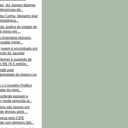
das', diz Jaques Wagner
denúncias de...
 da Cunha: Vaqueiro que
etraplégico...
da Justiça do estado de
é preso em ...
 incendeia veículos,
ssaltar miner...
 jovem é encontrado em
ição do Jacuípe
agner é suspeito de
r R$ 78,5 milhõe...
iatã quer
toriedade de espaço na
 o Conselho Político
atar da minir...
Nordeste passam a
r nesta segunda al...
ens são presos por
 de drogas após ...
presa pela CIPE
te com dinheiro fals...