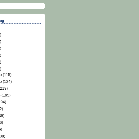
log
)
)
)
)
)
)
ro
(115)
ro
(124)
(219)
o
(195)
194)
2)
39)
6)
6)
88)