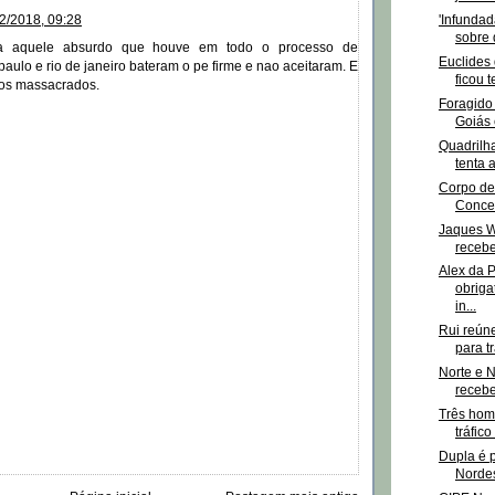
'Infunda
2/2018, 09:28
sobre 
a aquele absurdo que houve em todo o processo de
Euclides
paulo e rio de janeiro bateram o pe firme e nao aceitaram. E
ficou t
os massacrados.
Foragido 
Goiás 
Quadrilha
tenta a
Corpo de
Conce
Jaques W
recebe
Alex da P
obriga
in...
Rui reúne
para tr
Norte e 
recebe
Três hom
tráfico
Dupla é 
Nordes