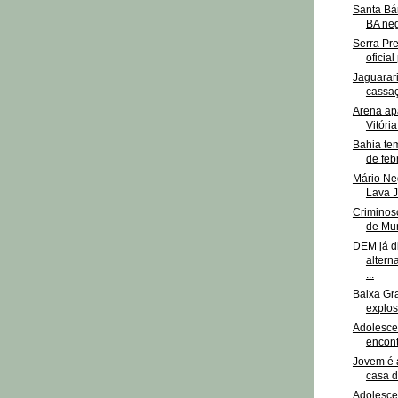
Santa Bár
BA neg
Serra Pre
oficial
Jaguarar
cassaç
Arena ap
Vitóri
Bahia tem
de feb
Mário Ne
Lava J
Criminoso
de Muni
DEM já d
altern
...
Baixa Gr
explos
Adolesce
encont
Jovem é 
casa d
Adolesce