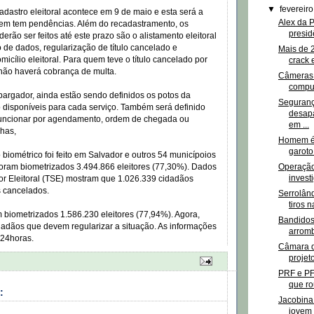
▼
fevereir
dastro eleitoral acontece em 9 de maio e esta será a
Alex da P
quem tem pendências. Além do recadastramento, os
presid
erão ser feitos até este prazo são o alistamento eleitoral
ção de dados, regularização de título cancelado e
Mais de 
micílio eleitoral. Para quem teve o título cancelado por
crack 
, não haverá cobrança de multa.
Câmeras 
comput
rgador, ainda estão sendo definidos os potos da
Seguranç
o disponíveis para cada serviço. Também será definido
desapa
funcionar por agendamento, ordem de chegada ou
em ...
nhas,
Homem é 
garoto
biométrico foi feito em Salvador e outros 54 municípoios
Operação
foram biometrizados 3.494.866 eleitores (77,30%). Dados
invest
or Eleitoral (TSE) mostram que 1.026.339 cidadãos
s cancelados.
Serrolân
tiros n
 biometrizados 1.586.230 eleitores (77,94%). Agora,
Bandidos
adãos que devem regularizar a situação. As informações
arromb
o24horas.
Câmara d
projeto
PRF e PF
que ro
:
Jacobina:
jovem 