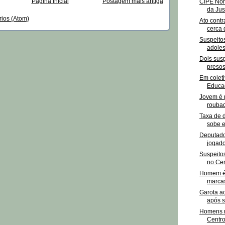
Página inicial
Postagem mais antiga
CIPE Nor
da Just
rios (Atom)
Ato contr
cerca 
Suspeito
adoles
Dois susp
presos
Em coleti
Educaç
Jovem é 
roubad
Taxa de 
sobe e
Deputado
jogado
Suspeitos
no Cen
Homem é 
marcas
Garota a
após 
Homens r
Centro 