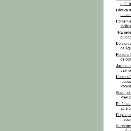
após i
Fábrica 
encont
Homem é 
facão
TRE orde
outdoo
Dois pre
de Águ
Homem é 
de com
Jovem mo
usar c
Homem é 
roubad
Pomba
Governo 
Previdê
Prefeitu
abre c
Dupla pr
maconh
Suspeitos
prefei