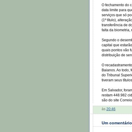
O fechamento do ca
data limite para 
serviços que só pod
(1º título), altera
transferência de do
falta da biometria
Segundo o desemba
capital que estarã
quais pontos vão 
distribuição de se
O recadastramento 
Baianos. Ao todo, 
do Tribunal Superi
tiveram seus título
Em Salvador, foram
restam 448.982 cid
são do site Correi
às
20:46
Um comentário