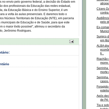
s no envio pelo governo federal, a decisão do Estado em
atrope
ção dos profissionais da Educação das redes estadual,
Cícero D
da, da Educação Básica e do Ensino Superior, é um
contra
ara a volta às aulas presenciais. E daremos todo o
Audiênci
dos Núcleos Territoriais de Educação (NTE), em parceria
pelo d
s municipais de Educação e de Saúde, para que este
m o maior êxito possível”, afirmou o secretário da
Ex-coma
o, Jerônimo Rodrigues.
Munici
Sumiço d
em Iti
ALBA dis
econô
tário:
fi...
Riachão 
morre 
ntário
Serrinha
morte 
Serrinha 
casos 
Foragido 
esteli
Após deci
de Pé 
Tia e so
batida 