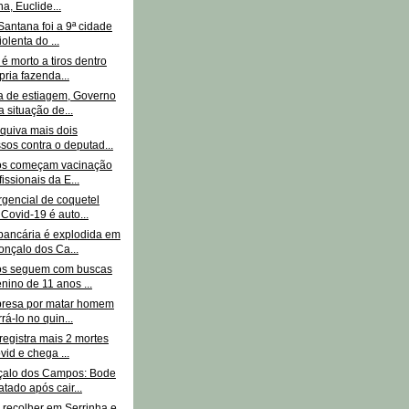
a, Euclide...
Santana foi a 9ª cidade
olenta do ...
é morto a tiros dentro
pria fazenda...
a de estiagem, Governo
a situação de...
quiva mais dois
sos contra o deputad...
os começam vacinação
issionais da E...
gencial de coquetel
 Covid-19 é auto...
bancária é explodida em
nçalo dos Ca...
os seguem com buscas
nino de 11 anos ...
presa por matar homem
rá-lo no quin...
registra mais 2 mortes
vid e chega ...
alo dos Campos: Bode
atado após cair...
 recolher em Serrinha e