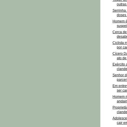
outras 
Serrinha
doses d
Homem é 
suspei
Cerca de
desabr
Ciclista 
por ca
Cícero Da
ato de 
Exército 
clande
Senhor d
parcer
Em entrev
ser ca
Homem mo
andai
Proprietá
clande
Adolesce
cair e