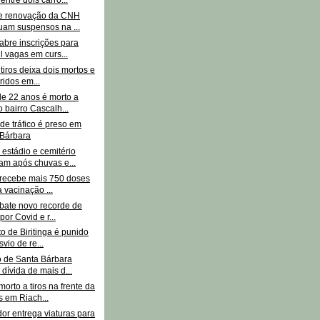
e renovação da CNH
uam suspensos na ...
abre inscrições para
l vagas em curs...
tiros deixa dois mortos e
ridos em...
 22 anos é morto a
o bairro Cascalh...
de tráfico é preso em
 Bárbara
estádio e cemitério
m após chuvas e...
 recebe mais 750 doses
a vacinação ...
 bate novo recorde de
por Covid e r...
to de Biritinga é punido
vio de re...
o de Santa Bárbara
 dívida de mais d...
orto a tiros na frente da
 em Riach...
or entrega viaturas para