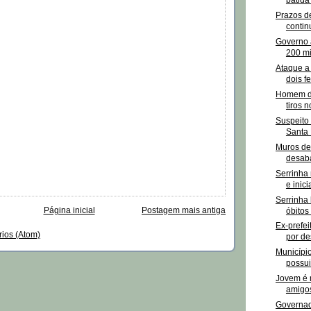
Prazos d
contin
Governo 
200 mi
Ataque a 
dois fe
Homem de
tiros n
Suspeito 
Santa
Muros de 
desaba
Serrinha
e inici
Serrinha
Página inicial
Postagem mais antiga
óbitos 
Ex-prefei
rios (Atom)
por des
Municípi
possui
Jovem é m
amigos
Governad