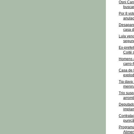
Osni Car
buscar
Por 8 vo
anulaç
Desapare
casa d
Lula ven
segund
Ex-prefe
Coité 
Homens a
carro-f
Casa de f
explod
Tia dava 
menina
Trio susp
arromb
Deputado
implan
Contrataç
puniçã
Programa
Alimen