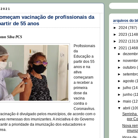
 2021
omeçam vacinação de profissionais da
arquivos do b
artir de 55 anos
►
2024
(787)
►
2023
(1148
ston Silva PCS
►
2022
(1313
Profissionais
▼
2021
(1468
da
►
dezemb
Educação a
►
novemb
partir dos 55
anos e na
►
outubro
ativa
►
setembr
começaram
►
agosto
(
a receber a
►
julho
(14
primeira
dose da
►
junho
(1
vacina
►
maio
(12
contra o
▼
abril
(10
Coronavírus.
Serrinha 
acinação é divulgado pelos municípios, de acordo com o
por Co
as remessas dos imunizantes. A iniciativa é do Governo
antir a prioridade da imunização dos educadores e
Nova rem
rea.
imuniz
Idosa de