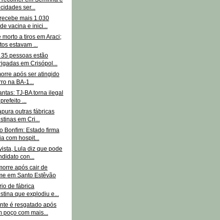
cidades ser...
 recebe mais 1.030
e vacina e inici...
morto a tiros em Araci;
tos estavam ...
 35 pessoas estão
igadas em Crisópol...
morre após ser atingido
rro na BA-1...
ntas: TJ-BA torna ilegal
prefeito ...
apura outras fábricas
stinas em Cri...
o Bonfim: Estado firma
ia com hospit...
ista, Lula diz que pode
ndidato con...
rre após cair de
me em Santo Estêvão
rio de fábrica
stina que explodiu e...
nte é resgatado após
m poço com mais...