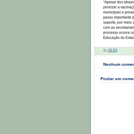
“Apesar dos atraso
priorizar a vacina
municipais e priva
passo importante p
suporte, por meio 
com as secretariai
processo ocorra co
Educação do Estad
às
20:53
Nenhum comen
Postar um come