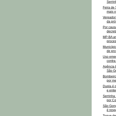
Serrinh
Feira de 
mais vi
Vereador 
da pró
Por caus
decret
MP-BA ar
proces
Municípi
de prof
Uso emer
contra
Agência 
São Go
Bombeir
por me
Dupla é 
e enter
Serrinha 
por Co
São Gonç
é resg
Toque de