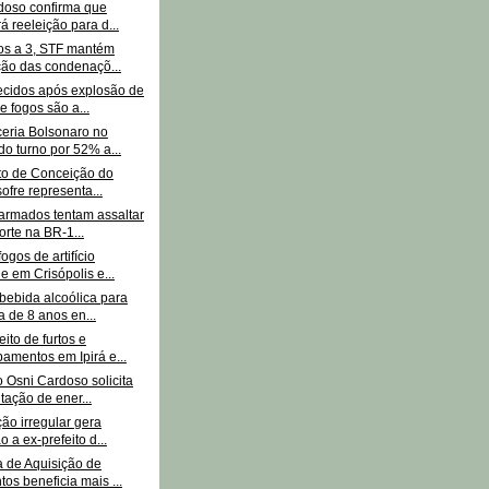
doso confirma que
á reeleição para d...
tos a 3, STF mantém
ão das condenaçõ...
cidos após explosão de
e fogos são a...
ceria Bolsonaro no
o turno por 52% a...
ito de Conceição do
sofre representa...
rmados tentam assaltar
orte na BR-1...
ogos de artifício
e em Crisópolis e...
bebida alcoólica para
 de 8 anos en...
eito de furtos e
amentos em Ipirá e...
 Osni Cardoso solicita
tação de ener...
ão irregular gera
o a ex-prefeito d...
 de Aquisição de
tos beneficia mais ...