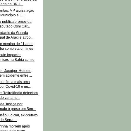
lada na BR-1...
antas: MP ajuíza ação
 Município e E...
a pública promovida
eputado Osni Car...
ndante da Guarda
pal de Araci é atrop...
e menino de 11 anos
úba completa um mês
cute impactos
micos na Bahia com o
do Jacuípe: Homem
em acidente entre ...
 confirma mais uma
por Covid-19 e nú...
e Retirolândia detectam
de variante...
da Justiça por
onato é preso em Sen...
são judicial, ex-prefeito
de Serra ...
brinha morrem após
entre dois carro...