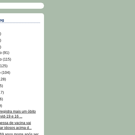
log
)
)
)
ro
(91)
ro
(115)
(125)
o
(104)
128)
5)
17)
6)
9)
registra mais um óbito
vid-19 e 16 ...
essa de vacina vai
ar idosos acima d...
 69 anos morre após ser