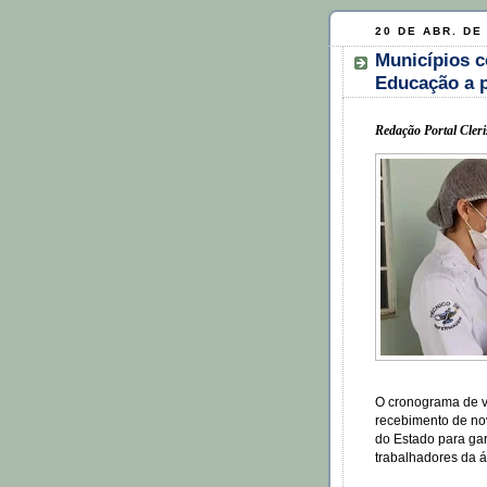
20 DE ABR. DE
Municípios c
Educação a p
Redação Portal Cleri
O cronograma de v
recebimento de nov
do Estado para gar
trabalhadores da á