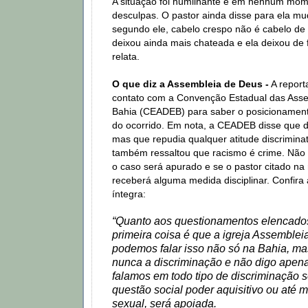
A situação foi humilhante e em nenhum mom
desculpas. O pastor ainda disse para ela mu
segundo ele, cabelo crespo não é cabelo de 
deixou ainda mais chateada e ela deixou de f
relata.
O que diz a Assembleia de Deus -
A repor
contato com a Convenção Estadual das Ass
Bahia (CEADEB) para saber o posicionamento
do ocorrido. Em nota, a CEADEB disse que 
mas que repudia qualquer atitude discrimina
também ressaltou que racismo é crime. Não
o caso será apurado e se o pastor citado n
receberá alguma medida disciplinar. Confira
íntegra:
“Quanto aos questionamentos elencados
primeira coisa é que a igreja Assemblei
podemos falar isso não só na Bahia, ma
nunca a discriminação e não digo apena
falamos em todo tipo de discriminação se
questão social poder aquisitivo ou até
sexual, será apoiada.