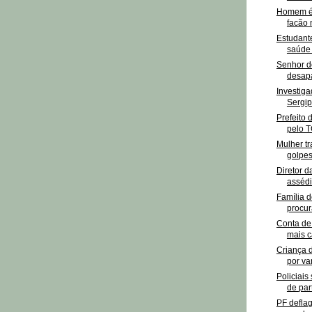
Homem é 
facão n
Estudant
saúde 
Senhor 
desapa
Investiga
Sergip
Prefeito 
pelo T
Mulher t
golpes
Diretor 
assédi
Família 
procura
Conta de 
mais ca
Criança 
por van
Policiais
de part
PF defla