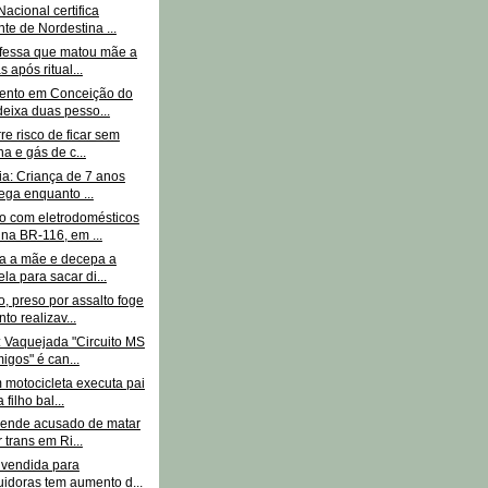
acional certifica
te de Nordestina ...
nfessa que matou mãe a
 após ritual...
ento em Conceição do
deixa duas pesso...
re risco de ficar sem
na e gás de c...
ia: Criança de 7 anos
ega enquanto ...
 com eletrodomésticos
na BR-116, em ...
ta a mãe e decepa a
la para sacar di...
, preso por assalto foge
to realizav...
: Vaquejada "Circuito MS
igos" é can...
 motocicleta executa pai
 filho bal...
prende acusado de matar
 trans em Ri...
 vendida para
buidoras tem aumento d...