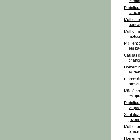
combat
Prefeitur
concur
Mulher l
bancár
Mulher mo
motoci
PRF enco
em bag
Causas d
criança
Homem mo
aciden
Empresár
presen
Mãe é pr
estupra
Prefeitur
vagas 
Santaluz:
jovem 
Mulher pr
e morre
Homem é 