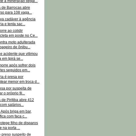
e à mineração ilegal...
a de Barrocas abre
so para 108 vaga...
eva cadáver à agência
ia e tenta sac...
rre ao colidir
cleta em poste no Ce...
ntra moto adulterada
ageiro de ônibu...
e acidente que vitimou
 em Ipirá se...
rre após sofrer dois
tes seguidos em...
ia é presa por
tear menor em troca d...
esa por suspeita de
r o próprio fil...
a de Piritiba abre 412
com salários...
 Após briga em bar,
fica com faca c...
otege filho de disparos
 na porta ...
preso suspeito de