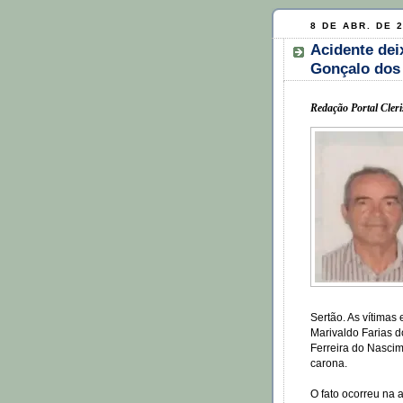
8 DE ABR. DE 
Acidente de
Gonçalo do
Redação Portal Cleri
Sertão. As vítimas
Marivaldo Farias d
Ferreira do Nasci
carona.
O fato ocorreu na 