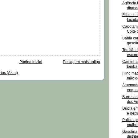
Agência N
diaman
Filho co
facadas
Capotam
Coité 
Bahia cor
gasoli
Teofilând
escorr
Caminhão
Página inicial
Postagem mais antiga
tomba 
rios (Atom)
Filho ma
mão de
Algemado
enquan
Barrocas
dos Am
Dupla em
e deixa
Polícia 
mulher
Gasolina
distri