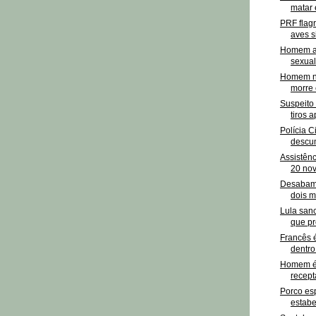
matar 
PRF flagr
aves s
Homem a
sexual
Homem n
morre 
Suspeito 
tiros a
Polícia 
descum
Assistênc
20 nov
Desabame
dois mo
Lula sanc
que pr
Francês 
dentro
Homem é 
recept
Porco es
estabe