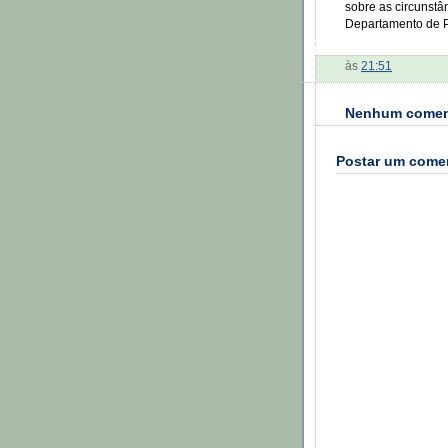
sobre as circunstâ
Departamento de P
às
21:51
Nenhum comen
Postar um come