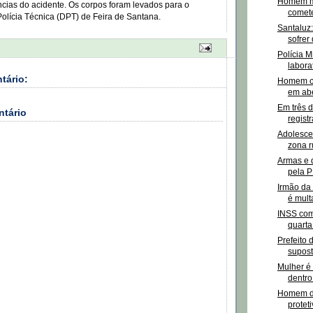
Homem ma
ncias do acidente. Os corpos foram levados para o
comete
olícia Técnica (DPT) de Feira de Santana.
Santaluz
sofrer 
Polícia Mi
labora
tário:
Homem c
em abe
Em três d
ntário
regist
Adolescen
zona ru
Armas e 
pela P
Irmão da 
é multa
INSS com
quarta
Prefeito 
supost
Mulher é
dentro
Homem d
proteti