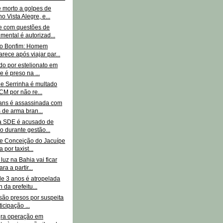
morto a golpes de
o Vista Alegre, e...
e com questões de
mental é autorizad...
do Bonfim: Homem
rece após viajar par...
do por estelionato em
e é preso na ...
de Serrinha é multado
CM por não re...
rans é assassinada com
 de arma bran...
da SDE é acusado de
o durante gestão...
de Conceição do Jacuípe
 por taxist...
luz na Bahia vai ficar
ra a partir...
de 3 anos é atropelada
 da prefeitu...
 são presos por suspeita
icipação ...
gra operação em