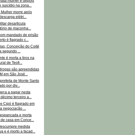
ta mulher e depois
 suicídio na zona...
: Mulher morre após
descarga elétri...
litar desarticula
tório de maconha...
om mandado de prisão
rto é flagrado c...
ias, Conceição do Coité
ra segundo ...
te é morta a tiros na
ral de Teofi...
drogas são apreendidas
M em São José...
prefeita de Monte Santo
do por div...
eça a pagar nesta
 décimo terceiro a...
de Cipó é flagrado em
a negociação ...
 espancada e morta
 de casa em Conce...
escumpre medida
va e é morto a facad...