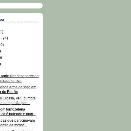
log
(1)
o
(94)
90)
)
5)
)
)
 agricultor desaparecido
ntrado em c...
ende arma de fogo em
r do Bonfim
m Grosso, PRF cumpre
o de prisão por ...
m tornozeleira
nica é baleado e morr...
soas que participavam
ontro de motoc...