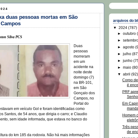
2024
ixa duas pessoas mortas em São
arquivos do b
s Campos
▼
2024
(787)
►
outubro
ston Silva PCS
►
setembr
Duas
►
agosto
(
pessoas
►
julho
(87
morreram
►
junho
(7
em um
acidente na
►
maio
(80
noite deste
▼
abril
(92
domingo (7)
Corpo de
na BR-101,
é enco
em São
PRF apre
Gonçalo dos
Senho
Campos, no
Em Capi
Portal do
mandad
 estavam em veículo Gol e foram identificadas como
os Santos, de 54 anos, que dirigia o carro; e Claudio
Homem co
mento, sem idade informada, que estava no banco do
eletrô
Três pes
de enc
altura do km 185 da rodovia. Não há mais informações