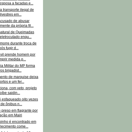
esposa a facadas e...
a transporte ilegal de
ilvestres em...
cusado de abusar
mente da própria fil...
atural de Queimadas
eletrocutado enqu...
morre durante troca de
pós fugir d...
Civil prende homem por
prir medida p...
ia Militar do MP forma
os brigadist...
nto de marquise deixa
rtos e um fer...
iona, com veto, projeto
oíbe saidin...
é esfaqueado oito vezes
 de ônibus n...
preso em flagrante por
ação em Mairi
pinho é encontrado em
lecimento come...